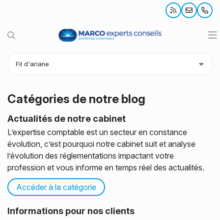
Notre cabinet
Fil d'ariane
Nos expertises
Présentation
Catégories de notre blog
Votre profil
Bureaux
Comptabilité et Fiscalité
Actualités de notre cabinet
L’expertise comptable est un secteur en constance
Actualités
Équipes
Social - RH
TPE et entrepreneurs
évolution, c’est pourquoi notre cabinet suit et analyse
l’évolution des réglementations impactant votre
Blog
Recrutement
Création d'entreprise
PME et ETI
Actualités
profession et vous informe en temps réel des actualités.
Contact
Patrimoine
Professions libérales
M'informer sur mon secteur
Accéder à la catégorie
Informations pour nos clients
Associations
Guide de la création d'entreprise